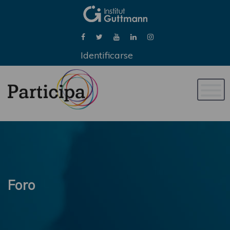
Identificarse
Naveg
de
palan
Foro