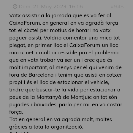
-
Dom, 21 May 2023, 16:16
#948
Vatx assistir a la jornada que es va fer al
CaixaForum, en general en va agradà força
tot, el còctel per motius de horari no vatx
poguer asisti. Voldria comentar una mica tot
plegat, en primer lloc el CaixaForum un lloc
macu, net, i molt accessible pro el problema
que en vatx trobar va ser un i crec que és
molt important, al menys per el qui venim de
fora de Barcelona i tenim que asisti en cotxer
propi i és el lloc de estacionar el vehicle,
tindre que buscar-te la vida per estacionar a
peus de la Montanyà de Montjuïc on tot són
pujades i baixades, parlo per mi, en va costar
força.
Tot en general en va agradà molt, moltes
gràcies a tota la organització.