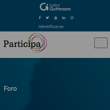
Identificarse
Naveg
de
palan
Foro