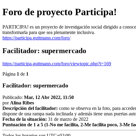
Foro de proyecto Participa!
PARTICIPA! es un proyecto de investigación social dirigido a conocer
transformarla para que sea plenamente inclusiva.
https://participa.guttmann.com/foro/
Facilitador: supermercado
https://participa.guttmann.com/foro/viewtopic.php?t=169
Página
1
de
1
Facilitador: supermercado
Publicado:
Mar, 12 Abr 2022, 11:50
por
Alina Ribes
Descripción del facilitador:
como se observa en la foto, para acceder
dispone de una rampa nada inclinada y además tiene unas puertas aut
Fecha de la situación:
31 de marzo de 2022
Puntuación de 1 a 5 (1-No me facilita, 2-Me facilita poco, 3-Me fac
Todos los horarios son
UTC+02:00