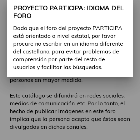
ser explicada mencionando explícitamente el
PROYECTO PARTICIPA: IDIOMA DEL
lugar donde ocurre y proporcionando
FORO
características que permitan identificarla de
manera única (nombres propios, marcas,
Dado que el foro del proyecto PARTICIPA
ubicación, ciudad, etc.).
está orientado a nivel estatal, por favor
procure no escribir en un idioma diferente
El objetivo es crear un catálogo de barreras
del castellano, para evitar problemas de
para aumentar su visibilidad y plantear
comprensión por parte del resto de
soluciones a aquellas que son más frecuentes
usuarios y facilitar las búsquedas.
o que afectan a determinado tipo de
personas en mayor medida.
Este catálogo se difundirá en redes sociales,
medios de comunicación, etc. Por lo tanto, el
hecho de publicar imágenes en este foro
implica que la persona acepta que éstas sean
divulgadas en dichos canales.