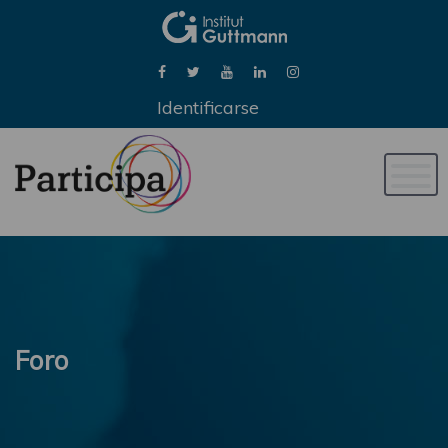
Identificarse
Naveg
de
palan
Foro