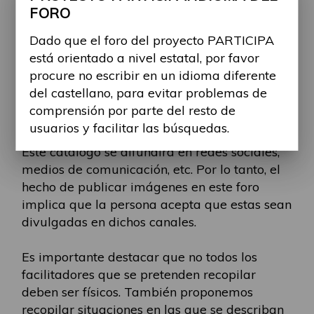
explícitamente el lugar donde ocurre y
FORO
proporcionando características que permitan
Dado que el foro del proyecto PARTICIPA
identificarlo de manera única (nombres
está orientado a nivel estatal, por favor
propios, marcas, ubicación, ciudad, etc.).
procure no escribir en un idioma diferente
del castellano, para evitar problemas de
El objetivo es crear un catálogo de
comprensión por parte del resto de
facilitadores para aumentar su visibilidad.
usuarios y facilitar las búsquedas.
Este catálogo se difundirá en redes sociales,
medios de comunicación, etc. Por lo tanto, el
hecho de publicar imágenes en este foro
implica que la persona acepta que estas sean
divulgadas en dichos canales.
Es importante destacar que no todos los
facilitadores que se pretenden recopilar
deben ser físicos. También proponemos
recopilar situaciones en las que se describan