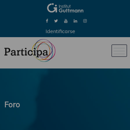
Identificarse
Naveg
de
palan
Foro