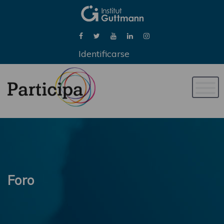
Identificarse
Naveg
de
palan
Foro