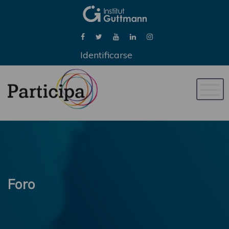
Identificarse
Naveg
de
palan
Foro