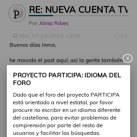
RE: NUEVA CUENTA T
Por
Alina Ribes
-
Mar, 07 Jun 2022, 12:58
#588
Buenos días Inma,
X
he movido el post aquí, así la gente también
puede explicar su opinión sobre este tema.
PROYECTO PARTICIPA: IDIOMA DEL
Gracias por compartir la cuenta que has
FORO
creado en Twitter, cuanta más visibilidad se
haga de la realidad que aún viven las
Dado que el foro del proyecto PARTICIPA
personas con discapacidad mejor.
está orientado a nivel estatal, por favor
procure no escribir en un idioma diferente
El proyecto tiene repercusión a nivel público y
del castellano, para evitar problemas de
estatal, ya que están involucradas
comprensión por parte del resto de
asociaciones representantes de personas con
usuarios y facilitar las búsquedas.
discapacidad y también embajadores.