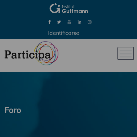
Identificarse
Naveg
de
palan
Foro