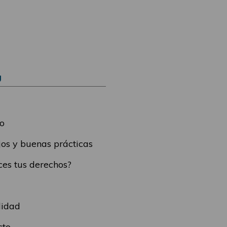
Ú
o
os y buenas prácticas
es tus derechos?
lidad
cto