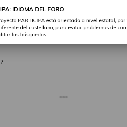
 el uso del término "normalidad" o "normal".
PA: IDIOMA DEL FORO
la normalidad en la sociedad o ser normales
: Asperger: una normalidad diferente
royecto PARTICIPA está orientado a nivel estatal, por
om/actua ... 62444.html
).
diferente del castellano, para evitar problemas de co
ilitar las búsquedas.
que se debe "normalizar" la discapacidad.
o?