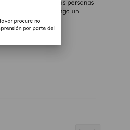
 A veces, se usa que las personas
 en el entorno. Os pongo un
 favor procure no
mprensión por parte del