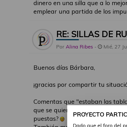
dinero en una silla que a lo mejor
emplear una partida de los impu
RE: SILLAS DE R
Por
Alina Ribes
-
Mié, 27 J
Buenos días Bárbara,
¡gracias por compartir tu situaci
Comentas que "estaban las tablas
que se quieren bañar con silla, i
PROYECTO PARTICI
puestas?
Dado que el foro del p
También mencionas de comprar un