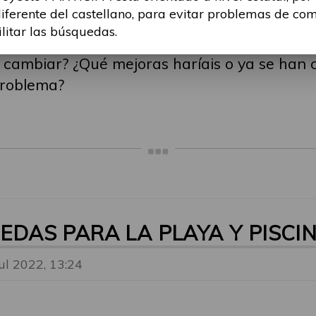
diferente del castellano, para evitar problemas de co
 lugares estas sillas de ruedas no están ¿n
ilitar las búsquedas.
 cambiar? ¿Qué mejoras haríais o ya se han
 problema?
UEDAS PARA LA PLAYA Y PISCI
Jul 2022, 13:24