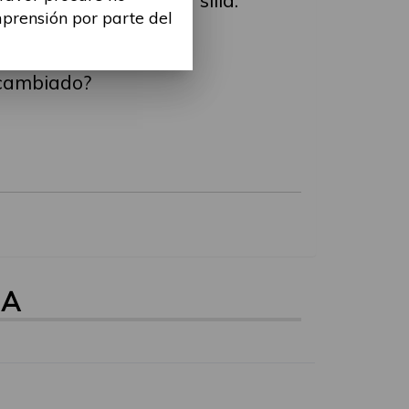
mprensión por parte del
o?
 cambiado?
NA