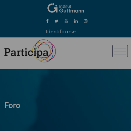
Identificarse
Naveg
de
palan
Foro