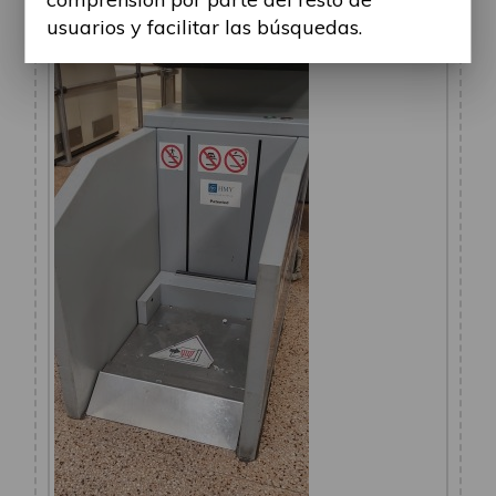
1.jpg (895.37 KiB) Visto 41915 veces
usuarios y facilitar las búsquedas.