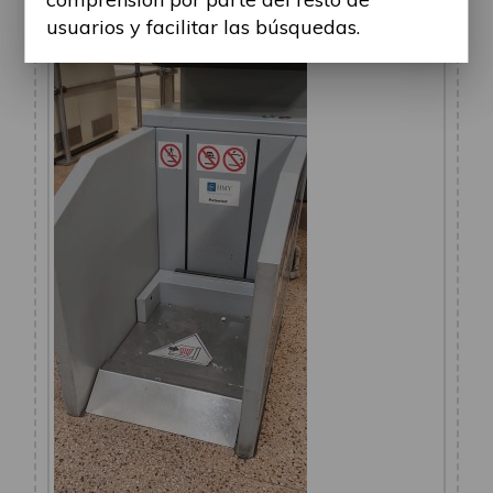
1.jpg (895.37 KiB) Visto 41957 veces
usuarios y facilitar las búsquedas.