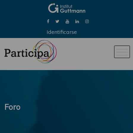
Identificarse
Naveg
de
palan
Foro