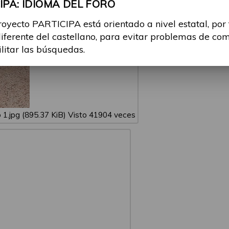
PA: IDIOMA DEL FORO
royecto PARTICIPA está orientado a nivel estatal, por
diferente del castellano, para evitar problemas de co
ilitar las búsquedas.
 1.jpg (895.37 KiB) Visto 41904 veces