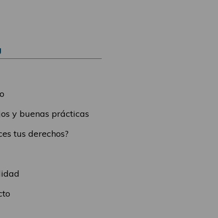
Ú
o
os y buenas prácticas
es tus derechos?
lidad
cto