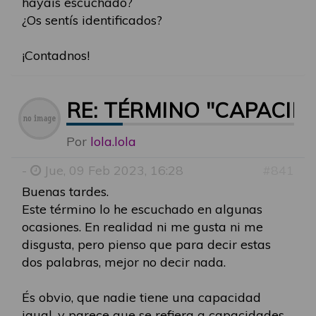
hayáis escuchado?
¿Os sentís identificados?
¡Contadnos!
RE: TÉRMINO "CAPACID
Por
lola.lola
-
Jue, 09 Feb 2023, 16:28
#841
Buenas tardes.
Este término lo he escuchado en algunas
ocasiones. En realidad ni me gusta ni me
disgusta, pero pienso que para decir estas
dos palabras, mejor no decir nada.
És obvio, que nadie tiene una capacidad
igual, y parece que se refiera a capacidades