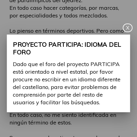
de paralimpicos del ajedrez.
En todo caso hacer categorías, por marcas,
por especialidades y todos mezclados.
X
Lo pienso en términos deportivos. Pero como
en los lavabos. Porque no todos adaptados y,
PROYECTO PARTICIPA: IDIOMA DEL
nos ahorramos el símbolo de la silla? Porque
FORO
no poner un símbolo + a lavabos que a
aparte de adaptados sólo lo pueda utilizarse
Dado que el foro del proyecto PARTICIPA
para personas que lo requieran. Esto significa
está orientado a nivel estatal, por favor
tener una capacidad diferente? Quizàs.
procure no escribir en un idioma diferente
del castellano, para evitar problemas de
Y a quien le importa si yo tengo una
comprensión por parte del resto de
diversidad funcional, o una capacidad
usuarios y facilitar las búsquedas.
distinta?
En todo caso, no me siento identificada en
ningún término de estos.