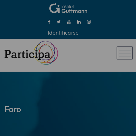
Identificarse
Naveg
de
palan
Foro