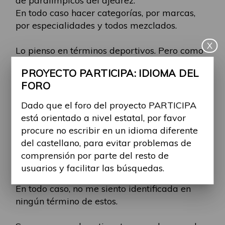
de paralimpicos del ajedrez.
En todo caso hacer categorías, por marcas,
por especialidades y todos mezclados.
X
Lo pienso en términos deportivos. Pero como
en los lavabos. Porque no todos adaptados y,
PROYECTO PARTICIPA: IDIOMA DEL
nos ahorramos el símbolo de la silla? Porque
FORO
no poner un símbolo + a lavabos que a
aparte de adaptados sólo lo pueda utilizarse
Dado que el foro del proyecto PARTICIPA
para personas que lo requieran. Esto significa
está orientado a nivel estatal, por favor
tener una capacidad diferente? Quizàs.
procure no escribir en un idioma diferente
del castellano, para evitar problemas de
Y a quien le importa si yo tengo una
comprensión por parte del resto de
diversidad funcional, o una capacidad
usuarios y facilitar las búsquedas.
distinta?
En todo caso, no me siento identificada en
ningún término de estos.