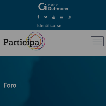
Identificarse
Naveg
de
palan
Foro