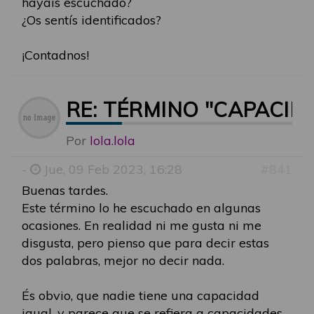
hayáis escuchado?
¿Os sentís identificados?
¡Contadnos!
RE: TÉRMINO "CAPACID
Por
lola.lola
-
Jue, 09 Feb 2023, 16:28
#841
Buenas tardes.
Este término lo he escuchado en algunas
ocasiones. En realidad ni me gusta ni me
disgusta, pero pienso que para decir estas
dos palabras, mejor no decir nada.
És obvio, que nadie tiene una capacidad
igual, y parece que se refiera a capacidades