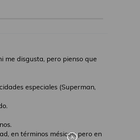
ni me disgusta, pero pienso que
acidades especiales (Superman,
do.
nos.
ad, en términos mésicos; pero en
X