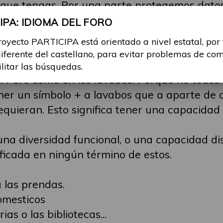
lo que tengas. Por una parte protegemos dato
dos, capacitados, minusválidos, supervalidos...
PA: IDIOMA DEL FORO
r por ejemplo un equipo de ajedrez, no un eq
royecto PARTICIPA está orientado a nivel estatal, por
or marcas, por especialidades y todos mezcl
diferente del castellano, para evitar problemas de co
ilitar las búsquedas.
s. Pero como en los lavabos. Porque no todos
oner un símbolo + a lavabos que a aparte de
equieran. Esto significa tener una capacidad 
una diversidad funcional, o una capacidad di
ificada en ningún término de estos.
 las prendas.
omesticos
as o las bibliotecas...