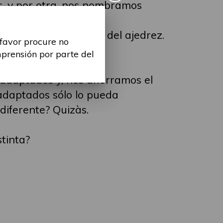
s, y por otra, nos nombramos
uipo de paralimpicos del ajedrez.
 favor procure no
ados.
mprensión por parte del
 adaptados y, nos ahorramos el
 adaptados sólo lo pueda
diferente? Quizàs.
stinta?