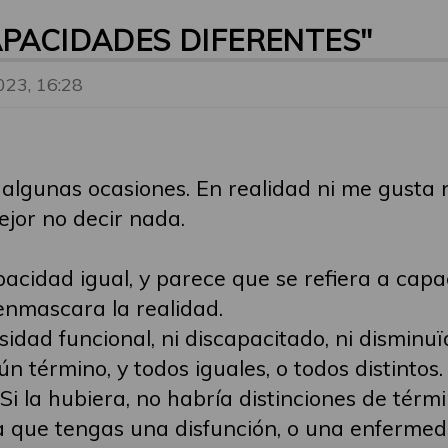
APACIDADES DIFERENTES"
023, 16:28
algunas ocasiones. En realidad ni me gusta 
ejor no decir nada.
pacidad igual, y parece que se refiera a cap
 enmascara la realidad.
rsidad funcional, ni discapacitado, ni disminuï
n término, y todos iguales, o todos distintos.
Si la hubiera, no habría distinciones de térmi
ga que tengas una disfunción, o una enfermed