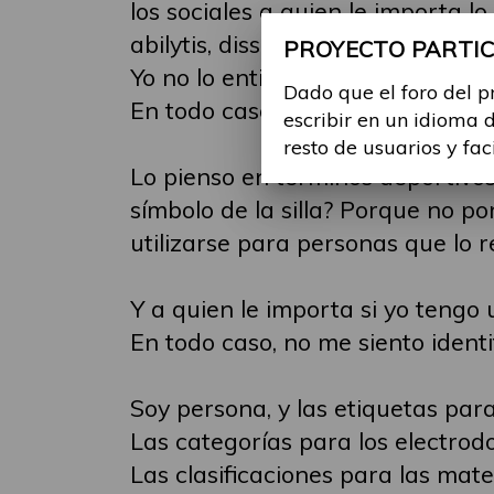
los sociales a quien le importa 
abilytis, dissabilitis, discapacita
PROYECTO PARTICI
Yo no lo entiendo. Deberíamos se
Dado que el foro del p
En todo caso hacer categorías, p
escribir en un idioma 
resto de usuarios y fac
Lo pienso en términos deportivo
símbolo de la silla? Porque no p
utilizarse para personas que lo r
Y a quien le importa si yo tengo 
En todo caso, no me siento ident
Soy persona, y las etiquetas para
Las categorías para los electrod
Las clasificaciones para las materi