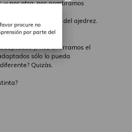
s, y por otra, nos nombramos
uipo de paralimpicos del ajedrez.
 favor procure no
ados.
mprensión por parte del
 adaptados y, nos ahorramos el
 adaptados sólo lo pueda
diferente? Quizàs.
stinta?