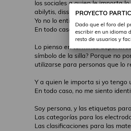
los sociales a quien le importa 
abilytis, dissabilitis, discapacita
PROYECTO PARTICI
Yo no lo entiendo. Deberíamos se
Dado que el foro del p
En todo caso hacer categorías, p
escribir en un idioma 
resto de usuarios y fac
Lo pienso en términos deportivo
símbolo de la silla? Porque no p
utilizarse para personas que lo r
Y a quien le importa si yo tengo 
En todo caso, no me siento ident
Soy persona, y las etiquetas para
Las categorías para los electrod
Las clasificaciones para las materi