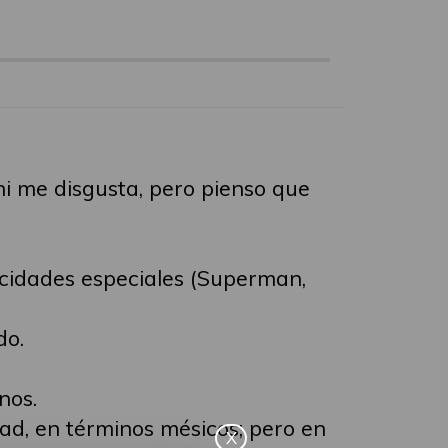
ni me disgusta, pero pienso que
acidades especiales (Superman,
do.
nos.
ad, en términos mésicos; pero en
X