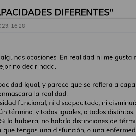
APACIDADES DIFERENTES"
023, 16:28
algunas ocasiones. En realidad ni me gusta 
ejor no decir nada.
pacidad igual, y parece que se refiera a cap
 enmascara la realidad.
rsidad funcional, ni discapacitado, ni disminuï
n término, y todos iguales, o todos distintos.
Si la hubiera, no habría distinciones de térmi
ga que tengas una disfunción, o una enfermed