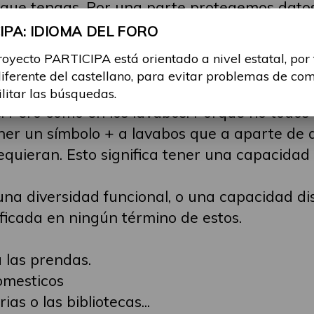
lo que tengas. Por una parte protegemos dato
dos, capacitados, minusválidos, supervalidos...
PA: IDIOMA DEL FORO
r por ejemplo un equipo de ajedrez, no un eq
royecto PARTICIPA está orientado a nivel estatal, por
or marcas, por especialidades y todos mezcl
diferente del castellano, para evitar problemas de co
ilitar las búsquedas.
s. Pero como en los lavabos. Porque no todos
oner un símbolo + a lavabos que a aparte de
equieran. Esto significa tener una capacidad 
una diversidad funcional, o una capacidad di
ificada en ningún término de estos.
 las prendas.
omesticos
as o las bibliotecas...