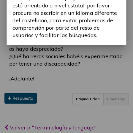
lenguaje es clave.
está orientado a nivel estatal, por favor
procure no escribir en un idioma diferente
Enlace a la guía:
https://fevas.org/wp-
del castellano, para evitar problemas de
content/uploads/20 ... ia_CAS.pdf
comprensión por parte del resto de
usuarios y facilitar las búsquedas.
¿Habéis vivido alguna experiencia donde se
os haya despreciado?
¿Qué barreras sociales habéis experimentado
por tener una discapacidad?
¡Adelante!
Respuesta
Página
1
de
1
1 mensaje
Volver a “Terminología y lenguaje”