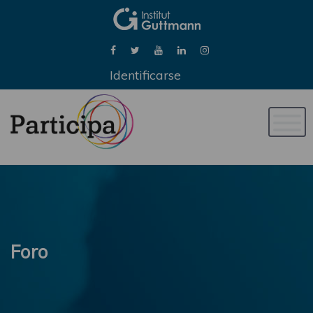
Identificarse
Naveg
de
palan
Foro