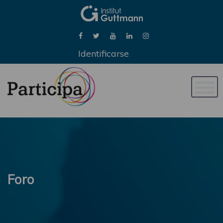
Identificarse
Naveg
de
palan
Foro