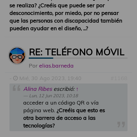
se realiza? ¿Creéis que puede ser por
desconocimiento, por miedo, por no pensar
que las personas con discapacidad también
pueden ayudar en el diseño, ...?
RE: TELÉFONO MÓVIL
Por
elias.barneda
-
Mié, 30 Ago 2023, 19:40
#1168
Alina Ribes
escribió:
↑
Lun, 12 Jun 2023, 10:18
acceder a un código QR o vía
página web.
¿Creéis que esto es
otra barrera de acceso a las
tecnologías?