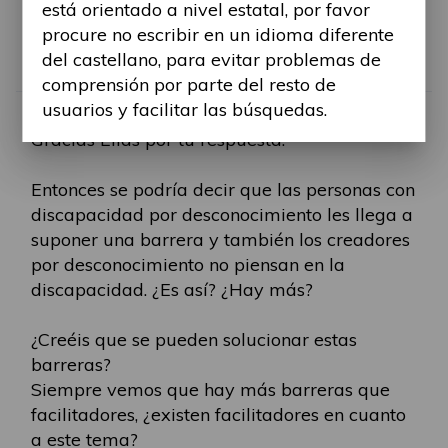
está orientado a nivel estatal, por favor
RE: TELÉFONO MÓVIL
procure no escribir en un idioma diferente
del castellano, para evitar problemas de
Por
Alina Ribes
comprensión por parte del resto de
usuarios y facilitar las búsquedas.
-
Lun, 04 Sep 2023, 12:24
#1174
Gracias Elias por tu respuesta.
Entonces se podría decir que las personas con
discapacidad por desconocimiento les llega a
suponer una barrera y también los creadores
por desconocimiento no piensan en la
discapacidad. ¿Es así? ¿Hay más?
¿Creéis que se pueden solucionar estas
barreras?
Siempre vemos que hay más barreras que
facilitadores, ¿existen facilitadores en cuanto
a este tema?