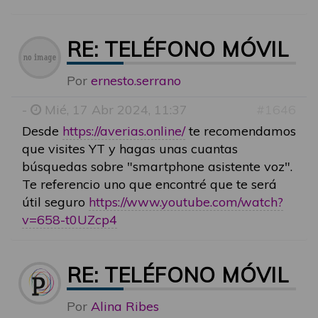
RE: TELÉFONO MÓVIL
Por
ernesto.serrano
-
Mié, 17 Abr 2024, 11:37
#1646
Desde
https://averias.online/
te recomendamos
que visites YT y hagas unas cuantas
búsquedas sobre "smartphone asistente voz".
Te referencio uno que encontré que te será
útil seguro
https://www.youtube.com/watch?
v=658-t0UZcp4
RE: TELÉFONO MÓVIL
Por
Alina Ribes