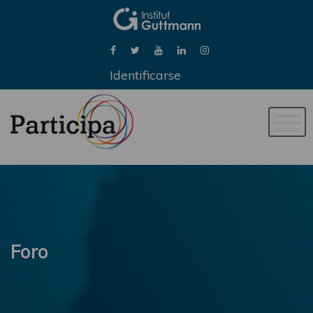
Identificarse
Naveg
de
palan
Foro