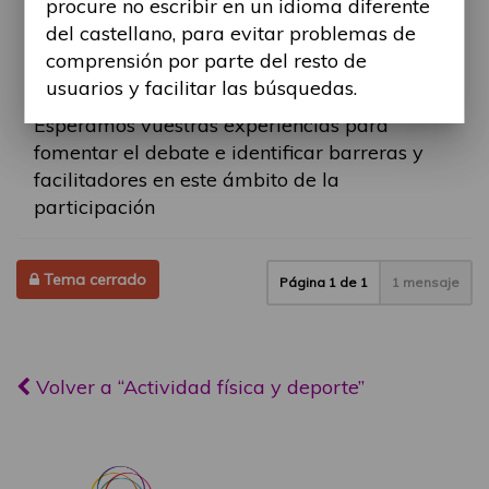
procure no escribir en un idioma diferente
quieras recomendarnos? ¿Qué opinas sobre
del castellano, para evitar problemas de
las diferencias entre deporte adaptado y el
comprensión por parte del resto de
deporte o actividad física inclusiva?
usuarios y facilitar las búsquedas.
Esperamos vuestras experiencias para
fomentar el debate e identificar barreras y
facilitadores en este ámbito de la
participación
Tema cerrado
Página
1
de
1
1 mensaje
Volver a “Actividad física y deporte”