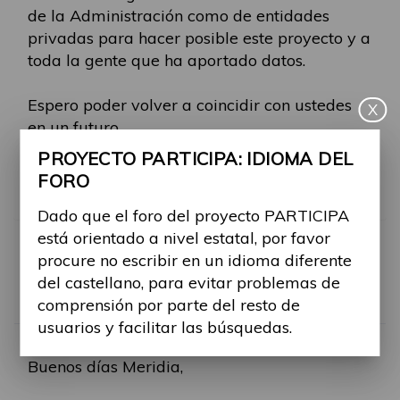
de la Administración como de entidades
privadas para hacer posible este proyecto y a
toda la gente que ha aportado datos.
Espero poder volver a coincidir con ustedes
X
en un futuro.
PROYECTO PARTICIPA: IDIOMA DEL
Un abrazo,
FORO
Meridia
Dado que el foro del proyecto PARTICIPA
está orientado a nivel estatal, por favor
RE: JORNADA 17 DE MA
procure no escribir en un idioma diferente
del castellano, para evitar problemas de
Por
Alina Ribes
comprensión por parte del resto de
usuarios y facilitar las búsquedas.
-
Mar, 23 May 2023, 12:42
#958
Buenos días Meridia,