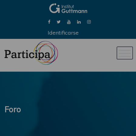
Identificarse
Naveg
de
palan
Foro