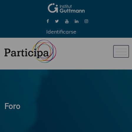
Identificarse
Naveg
de
palan
Foro