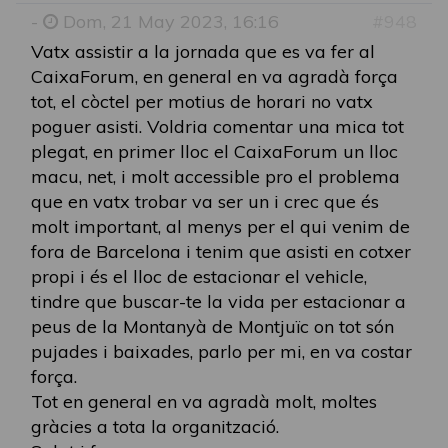
-
Dom, 21 May 2023, 16:16
#948
Vatx assistir a la jornada que es va fer al
CaixaForum, en general en va agradà força
tot, el còctel per motius de horari no vatx
poguer asisti. Voldria comentar una mica tot
plegat, en primer lloc el CaixaForum un lloc
macu, net, i molt accessible pro el problema
que en vatx trobar va ser un i crec que és
molt important, al menys per el qui venim de
fora de Barcelona i tenim que asisti en cotxer
propi i és el lloc de estacionar el vehicle,
tindre que buscar-te la vida per estacionar a
peus de la Montanyà de Montjuïc on tot són
pujades i baixades, parlo per mi, en va costar
força.
Tot en general en va agradà molt, moltes
gràcies a tota la organització.