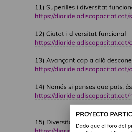
11) Superilles i diversitat funcion
https://diarideladiscapacitat.cat/s
12) Ciutat i diversitat funcional
https://diarideladiscapacitat.cat/ci
13) Avançant cap a allò descon
https://diarideladiscapacitat.cat/
14) Només si penses que pots, és 
https://diarideladiscapacitat.cat/n
PROYECTO PARTICI
15) Diversitat funcional internac
Dado que el foro del p
https://diarideladiscapacitat.cat/di