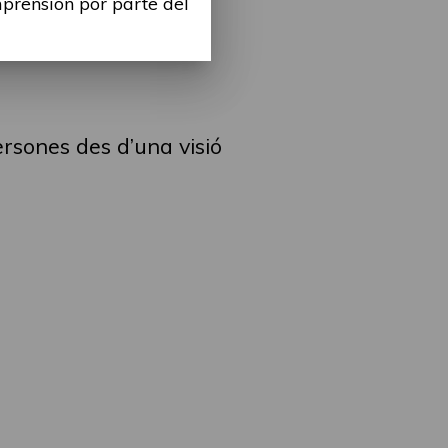
mprensión por parte del
ersones des d’una visió