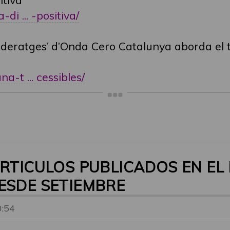
-di ... -positiva/
ideratges’ d’Onda Cero Catalunya aborda el t
a-t ... cessibles/
ARTICULOS PUBLICADOS EN EL 
ESDE SETIEMBRE
0:54