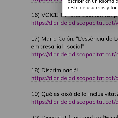
escribir en un idioma 
resto de usuarios y fac
16) VOICEITT, una oportunitat 
https://diarideladiscapacitat.cat/
17) Maria Colón: “L’essència de L
empresarial i social”
https://diarideladiscapacitat.cat/ma
18) Discriminació!
https://diarideladiscapacitat.cat/d
19) Què es això de la inclusivitat
https://diarideladiscapacitat.cat/qu
20) Diversitat funcional en l’Esc