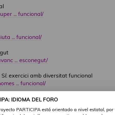
al
uper ... funcional/
uta ... funcional/
egut
avanc ... esconegut/
Sí: exercici amb diversitat funcional
omes ... funcional/
PA: IDIOMA DEL FORO
ional
royecto PARTICIPA está orientado a nivel estatal, por
ver ... rnacional/