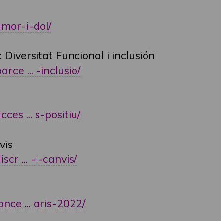
amor-i-dol/
Diversitat Funcional i inclusión
rce ... -inclusio/
ces ... s-positiu/
vis
scr ... -i-canvis/
once ... aris-2022/