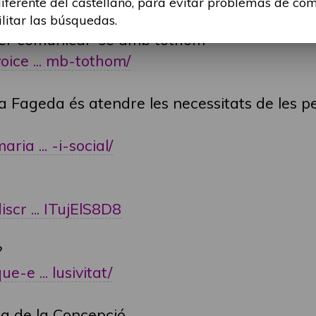
diferente del castellano, para evitar problemas de co
ilitar las búsquedas.
per comunicar-se amb tothom
voice ... mb-tothom/
a Fageda és atendre les necessitats de les p
ria ... -i-social/
iscr ... ITujElS8D8
?
e-e ... lusivitat/
ola de la Concepció