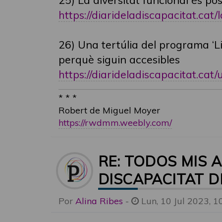
https://diarideladiscapacitat.cat/la
26) Una tertúlia del programa ‘L
perquè siguin accesibles
https://diarideladiscapacitat.cat/un
* * *
Robert de Miguel Moyer
https://rwdmm.weebly.com/
RE: TODOS MIS 
DISCAPACITAT D
Por
Alina Ribes
-
Lun, 10 Jul 2023, 1