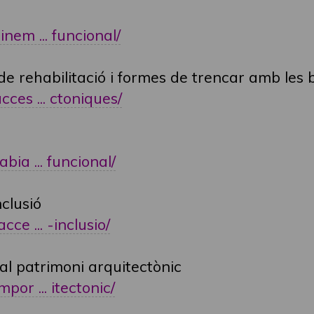
inem ... funcional/
s de rehabilitació i formes de trencar amb les
cces ... ctoniques/
bia ... funcional/
nclusió
cce ... -inclusio/
 al patrimoni arquitectònic
por ... itectonic/