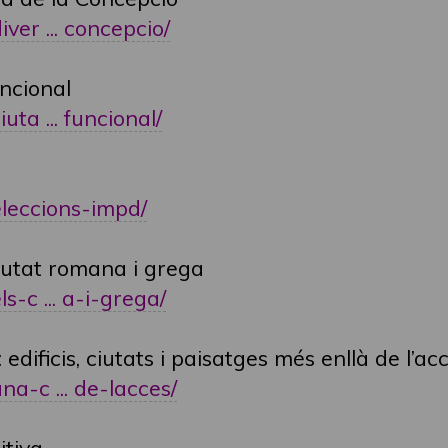
iver ... concepcio/
uncional
uta ... funcional/
/eleccions-impd/
ciutat romana i grega
ls-c ... a-i-grega/
 edificis, ciutats i paisatges més enllà de l’ac
na-c ... de-lacces/
itiva