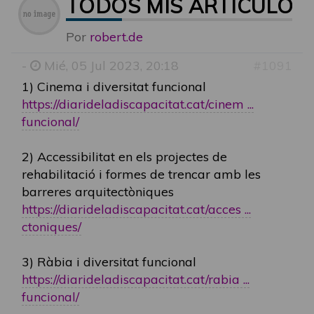
TODOS MIS ARTICULOS 
Por
robert.de
-
Mié, 05 Jul 2023, 20:18
#1091
1) Cinema i diversitat funcional
https://diarideladiscapacitat.cat/cinem ...
funcional/
2) Accessibilitat en els projectes de
rehabilitació i formes de trencar amb les
barreres arquitectòniques
https://diarideladiscapacitat.cat/acces ...
ctoniques/
3) Ràbia i diversitat funcional
https://diarideladiscapacitat.cat/rabia ...
funcional/