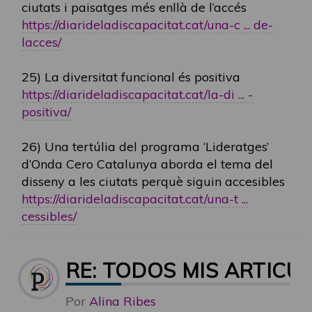
ciutats i paisatges més enllà de l’accés
https://diarideladiscapacitat.cat/una-c ... de-
lacces/
25) La diversitat funcional és positiva
https://diarideladiscapacitat.cat/la-di ... -
positiva/
26) Una tertúlia del programa ‘Lideratges’
d’Onda Cero Catalunya aborda el tema del
disseny a les ciutats perquè siguin accesibles
https://diarideladiscapacitat.cat/una-t ...
cessibles/
RE: TODOS MIS ARTICU
Por
Alina Ribes