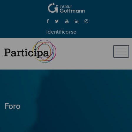
Identificarse
Naveg
de
palan
Foro