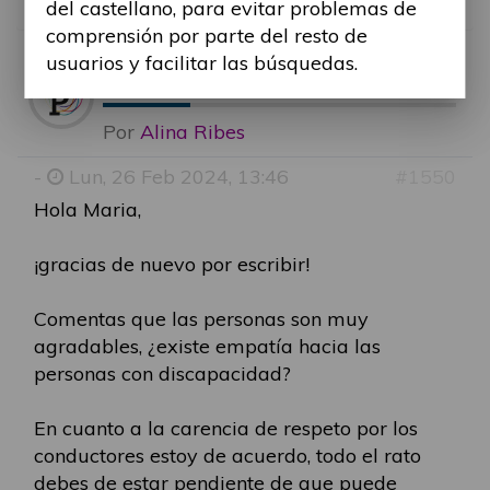
del castellano, para evitar problemas de
comprensión por parte del resto de
usuarios y facilitar las búsquedas.
RE: BARRERAS SOCIALE
Por
Alina Ribes
-
Lun, 26 Feb 2024, 13:46
#1550
Hola Maria,
¡gracias de nuevo por escribir!
Comentas que las personas son muy
agradables, ¿existe empatía hacia las
personas con discapacidad?
En cuanto a la carencia de respeto por los
conductores estoy de acuerdo, todo el rato
debes de estar pendiente de que puede