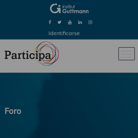
Identificarse
Naveg
de
palan
Foro