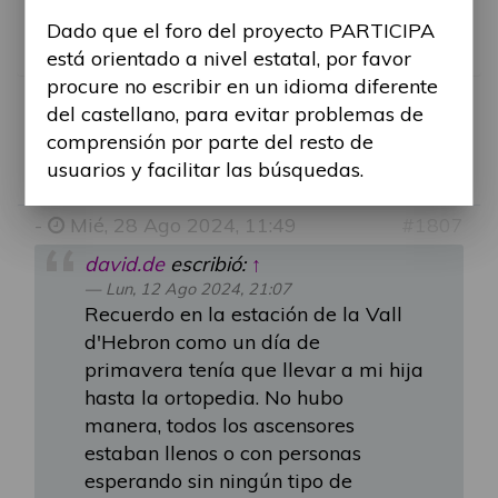
Ayuntamiento, en la AMT. sin resultado
Dado que el foro del proyecto PARTICIPA
alguno…
está orientado a nivel estatal, por favor
procure no escribir en un idioma diferente
del castellano, para evitar problemas de
RE: AUTOBUSES Y MET
comprensión por parte del resto de
usuarios y facilitar las búsquedas.
Por
Alina Ribes
-
Mié, 28 Ago 2024, 11:49
#1807
david.de
escribió:
↑
Lun, 12 Ago 2024, 21:07
Recuerdo en la estación de la Vall
d'Hebron como un día de
primavera tenía que llevar a mi hija
hasta la ortopedia. No hubo
manera, todos los ascensores
estaban llenos o con personas
esperando sin ningún tipo de