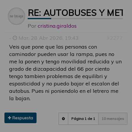
RE: AUTOBUSES Y MET
Por
cristina.giraldos
-
Mar, 28 Abr 2026, 19:43
#2277
Veis que pone que las personas con
caminador pueden usar la rampa, pues no
me la ponen y tengo movilidad reducida y un
grado de dizcapacidad del 66 por ciento
tengo tambien problemas de equilibri y
espasticidad y no puedo bajar el escalon del
autobus. Pues ni poniendolo en el letrero me
la bajan.
Respuesta
Página
1
de
1
10 mensajes