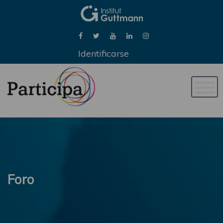
Identificarse
Naveg
de
palan
Foro