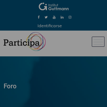
Identificarse
Naveg
de
palan
Foro