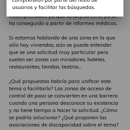
certificado médico a las personas que tienen
usuarios y facilitar las búsquedas.
la tarjeta de movilidad, algo contradictorio e
incomprensible, ya que la tarjeta en sí, ya se
ha conseguido a partir de informes médicos.
Si estamos hablando de una zona en la que
sólo hay viviendas, aún se puede entender
que se una solicitud muy particular pero
suelen ser zonas con miradores, hoteles,
restaurantes, tiendas, teatros...
¿Qué propuestas habría para unificar este
tema o facilitarlo? Las zonas de acceso de
control de paso se convierten en una barrera
cuando una persona desconoce su existencia
y no tiene tiempo a hacer la solicitud. ¿Cómo
se podría solucionar? ¿Qué proponen las
asociaciones de discapacidad sobre el tema?