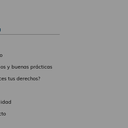
Ú
o
os y buenas prácticas
es tus derechos?
lidad
cto