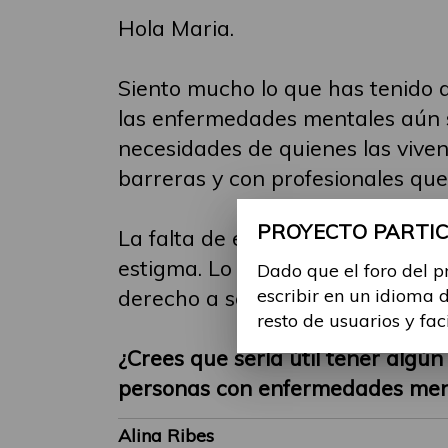
Hola Maria.
Siento mucho lo que has tenido 
las enfermedades mentales aún 
necesidades de quienes las viven.
barreras y con profesionales que 
PROYECTO PARTICI
La falta de empatía y comprensió
estigma. Lo que cuentas sobre la 
Dado que el foro del p
derecho a ser escuchada y a reci
escribir en un idioma 
resto de usuarios y fac
¿Crees que sería útil tener algún
personas con enfermedades ment
Alina Ribes