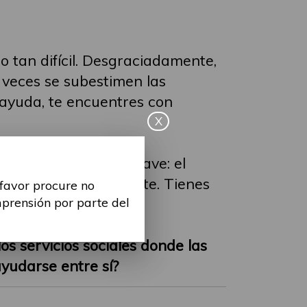
 tan difícil. Desgraciadamente,
veces se subestimen las
r ayuda, te encuentres con
X
n problema social grave: el
esionales es frustrante. Tienes
 favor procure no
tir menos.
mprensión por parte del
os servicios sociales donde las
yudarse entre sí?