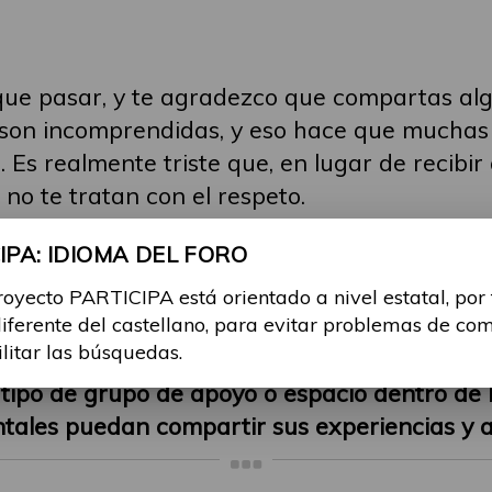
que pasar, y te agradezco que compartas algo
son incomprendidas, y eso hace que muchas 
 Es realmente triste que, en lugar de recibi
no te tratan con el respeto.
PA: IDIOMA DEL FORO
n hacia las enfermedades mentales refleja u
actitud de algunos asistentes sociales o prof
royecto PARTICIPA está orientado a nivel estatal, por
bir apoyo sin que te juzguen ni te hagan sen
diferente del castellano, para evitar problemas de co
ilitar las búsquedas.
 tipo de grupo de apoyo o espacio dentro de l
ales puedan compartir sus experiencias y a