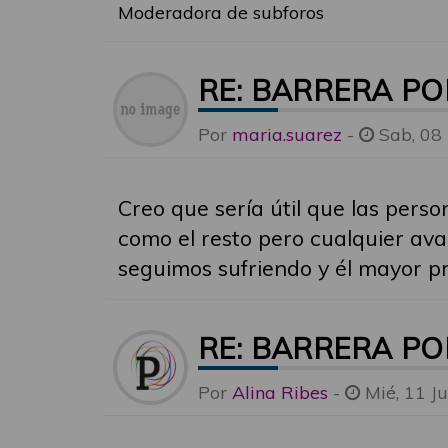
Moderadora de subforos
RE: BARRERA P
Por
maria.suarez
-
Sab, 08
Creo que sería útil que las per
como el resto pero cualquier av
seguimos sufriendo y él mayor p
RE: BARRERA P
Por
Alina Ribes
-
Mié, 11 J