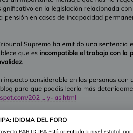
gnificativo en la legislación relacionada con 
 la pensión en casos de incapacidad permane
Tribunal Supremo ha emitido una sentencia e
ablece que es
incompatible el trabajo con la 
nvalidez
.
 impacto considerable en las personas con 
l blog para que podáis leerlo más detenidame
pot.com/202 ... y-las.html
o impacto en tu vida con esta nueva sentenc
PA: IDIOMA DEL FORO
 respecto?
royecto PARTICIPA está orientado a nivel estatal, por