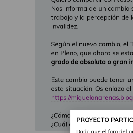
Nos informa de un cambio si
trabajo y la percepción de
invalidez.
Según el nuevo cambio, el 
en Pleno, que ahora se est
grado de absoluta o gran i
Este cambio puede tener un
esta situación. Os enlazo e
https://miguelonarenas.blogs
¿Cómo será la repercusión 
PROYECTO PARTICI
¿Cuál es vuestra opinión al
Dado que el foro del p