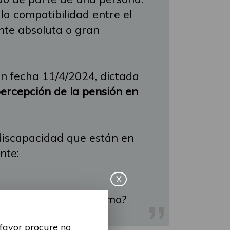
la compatibilidad entre el
nte absoluta o gran
n fecha 11/4/2024, dictada
percepción de la pensión en
discapacidad que están en
nte:
X
ia del Tribunal Supremo?
 favor procure no