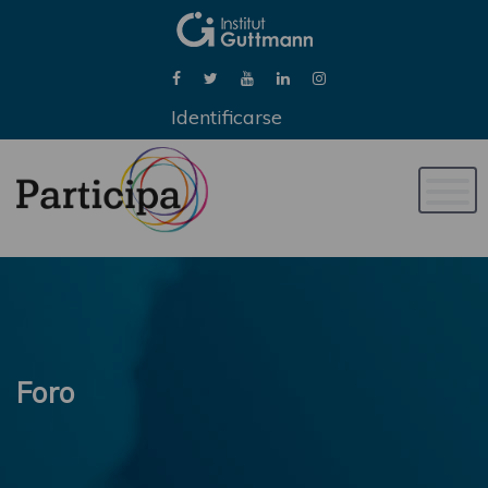
Identificarse
Naveg
de
palan
Foro