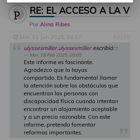
RE: EL ACCESO A LA V
Por
Alina Ribes
-
Mié, 11 Jun 2025, 10:37
#2179
ulyssesmiller.ulyssesmiller
escribió:
↑
Mar, 18 Feb 2025, 09:05
Este informe es fascinante.
Agradezco que lo hayas
compartido. Es fundamental llamar
la atención sobre los obstáculos que
encuentran las personas con
discapacidad física cuando intentan
encontrar un alojamiento aceptable
y a un precio razonable. Con este
informe, pretendo fomentar
reformas importantes.