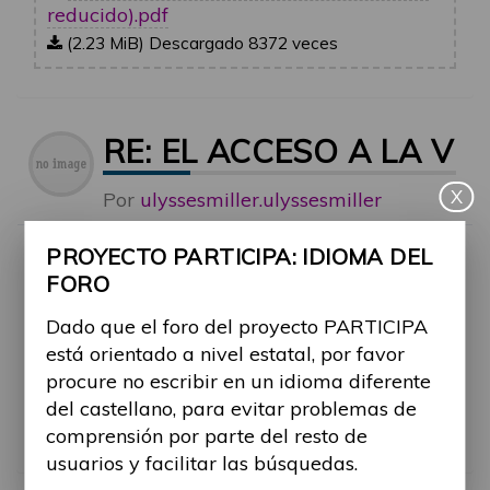
reducido).pdf
(2.23 MiB) Descargado 8372 veces
RE: EL ACCESO A LA V
X
Por
ulyssesmiller.ulyssesmiller
-
Mar, 18 Feb 2025, 09:05
#2089
PROYECTO PARTICIPA: IDIOMA DEL
Este informe es fascinante. Agradezco que lo
FORO
hayas compartido. Es fundamental llamar la
Dado que el foro del proyecto PARTICIPA
atención sobre los obstáculos que encuentran
está orientado a nivel estatal, por favor
las personas con discapacidad física cuando
procure no escribir en un idioma diferente
intentan encontrar un alojamiento aceptable
del castellano, para evitar problemas de
y a un precio razonable. Con este informe,
comprensión por parte del resto de
pretendo fomentar reformas importantes.
usuarios y facilitar las búsquedas.