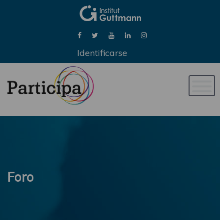
Identificarse
Naveg
de
palan
Foro