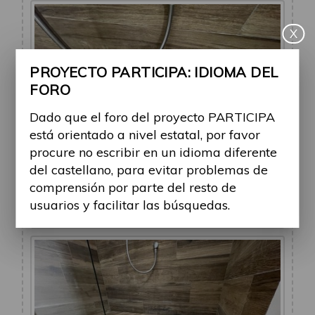
X
PROYECTO PARTICIPA: IDIOMA DEL
FORO
Dado que el foro del proyecto PARTICIPA
está orientado a nivel estatal, por favor
procure no escribir en un idioma diferente
del castellano, para evitar problemas de
comprensión por parte del resto de
Desagüe ducha
usuarios y facilitar las búsquedas.
IMG_4320.jpeg (3 MiB) Visto 34677 veces