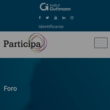
Identificarse
Naveg
de
palan
Foro