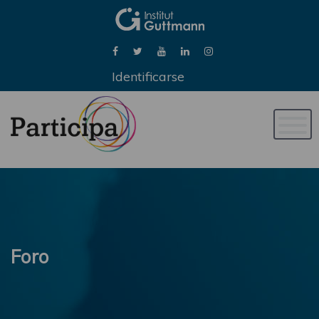
Identificarse
Naveg
de
palan
Foro