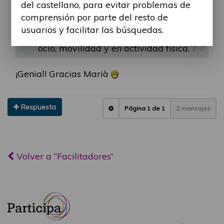
del castellano, para evitar problemas de
de madera otras de asfalto.
comprensión por parte del resto de
usuarios y facilitar las búsquedas.
Más información en las secciones
ocio, movilidad y en actividad física.
¡Genial! Gracias Marià
Respuesta
Página
1
de
1
2 mensajes
Volver a “Facilitadores”