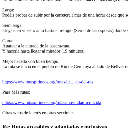
Larga:
Podéis probar de subir por la carretera ( más de una hora) desde que s
Semi larga:
Llegáis en vuestro auto hasta el refugio (Serrat de las esposas) dónde
Corta:
Aparcar a la entrada de la pasera-ruta.
Y hacerla hasta llegar al mirador (19 minutos).
Mejor hacerla con buen tiempo.
La ruta se inicia en el pueblo de Riu de Cerdanya al lado de Bellver 
https://www.rutaspirineos.org/rutas/iti ... ap-del-ras
Para Más rutas:
https://www.rutaspirineos.org/rutas/movilidad-reducida
Otras webs de interés en otras secciones.
Re: Rutas accesibles y adaptadas e inclusivas