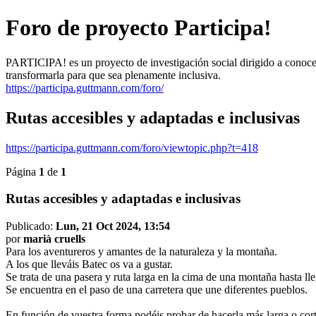
Foro de proyecto Participa!
PARTICIPA! es un proyecto de investigación social dirigido a conocer
transformarla para que sea plenamente inclusiva.
https://participa.guttmann.com/foro/
Rutas accesibles y adaptadas e inclusivas
https://participa.guttmann.com/foro/viewtopic.php?t=418
Página
1
de
1
Rutas accesibles y adaptadas e inclusivas
Publicado:
Lun, 21 Oct 2024, 13:54
por
marià cruells
Para los aventureros y amantes de la naturaleza y la montaña.
A los que lleváis Batec os va a gustar.
Se trata de una pasera y ruta larga en la cima de una montaña hasta lle
Se encuentra en el paso de una carretera que une diferentes pueblos.
En función de vuestra forma podéis probar de hacerla más larga o cort