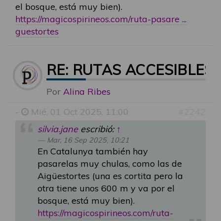
el bosque, está muy bien).
https://magicospirineos.com/ruta-pasare ...
guestortes
RE: RUTAS ACCESIBLES
Por
Alina Ribes
-
Mié, 01 Oct 2025, 11:00
#2242
silvia.jane
escribió:
↑
Mar, 16 Sep 2025, 10:21
En Catalunya también hay
pasarelas muy chulas, como las de
Aigüestortes (una es cortita pero la
otra tiene unos 600 m y va por el
bosque, está muy bien).
https://magicospirineos.com/ruta-