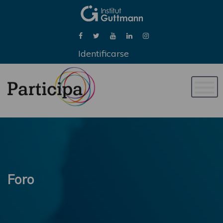
Identificarse
Naveg
de
palan
Foro