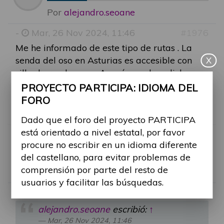
Por
alejandro.seoane
-
Mar, 26 Nov 2024, 11:46
#1976
Me he informado de este tipo de rutas . La
senda del oso en Asturias es accesible con
X
silla de ruedas y en Aragón me han dicho que
hay bastante sendero adaptado y que la info
PROYECTO PARTICIPA: IDIOMA DEL
esta en la web del gobierno aragonés.Soy de
FORO
Galicia, aqui para silla hay muy poco.
Dado que el foro del proyecto PARTICIPA
está orientado a nivel estatal, por favor
procure no escribir en un idioma diferente
RE: RUTAS ACCESIBLES
del castellano, para evitar problemas de
comprensión por parte del resto de
Por
Alina Ribes
usuarios y facilitar las búsquedas.
-
Mié, 11 Jun 2025, 11:36
#2183
alejandro.seoane
escribió:
↑
Mar, 26 Nov 2024, 11:46