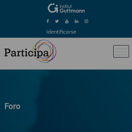
Identificarse
Naveg
de
palan
Foro