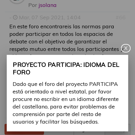
Por
jsolana
-
Mar, 07 Sep 2021, 14:04
#66
En este foro encontrareis las normas para
poder participar en todos los espacios de
debate con el objetivo de garantizar el
X
respeto mutuo entre todos los participantes y
el buen funcionamiento de todos los foros.
PROYECTO PARTICIPA: IDIOMA DEL
Dado que el foro está orientado a nivel
FORO
estatal, se ruega a todos los participantes no
Dado que el foro del proyecto PARTICIPA
escribir en un idioma diferente del castellano,
está orientado a nivel estatal, por favor
para evitar problemas de comprensión por
procure no escribir en un idioma diferente
parte del resto de usuarios y facilitar las
del castellano, para evitar problemas de
búsquedas.
comprensión por parte del resto de
usuarios y facilitar las búsquedas.
Tema cerrado
Página
1
de
1
1 mensaje