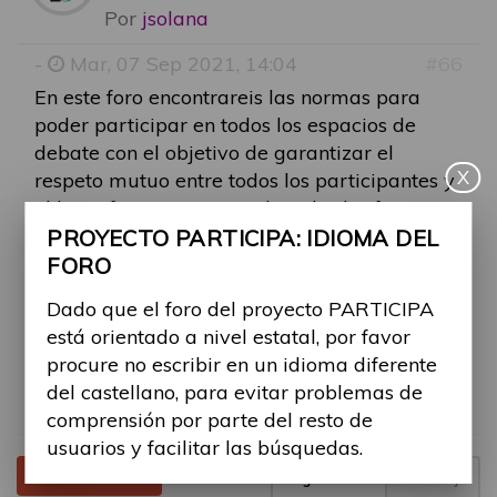
Por
jsolana
-
Mar, 07 Sep 2021, 14:04
#66
En este foro encontrareis las normas para
poder participar en todos los espacios de
debate con el objetivo de garantizar el
X
respeto mutuo entre todos los participantes y
el buen funcionamiento de todos los foros.
PROYECTO PARTICIPA: IDIOMA DEL
Dado que el foro está orientado a nivel
FORO
estatal, se ruega a todos los participantes no
Dado que el foro del proyecto PARTICIPA
escribir en un idioma diferente del castellano,
está orientado a nivel estatal, por favor
para evitar problemas de comprensión por
procure no escribir en un idioma diferente
parte del resto de usuarios y facilitar las
del castellano, para evitar problemas de
búsquedas.
comprensión por parte del resto de
usuarios y facilitar las búsquedas.
Tema cerrado
Página
1
de
1
1 mensaje