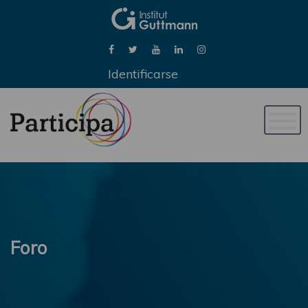
Identificarse
Naveg
de
palan
Foro