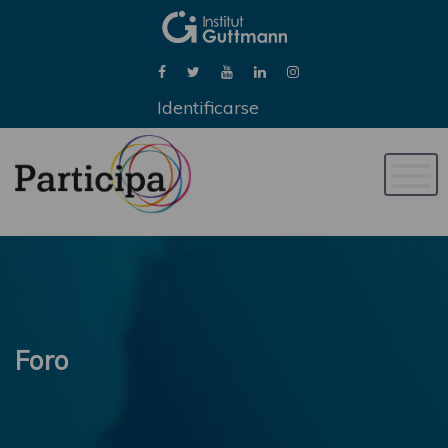
Identificarse
Naveg
de
palan
Foro