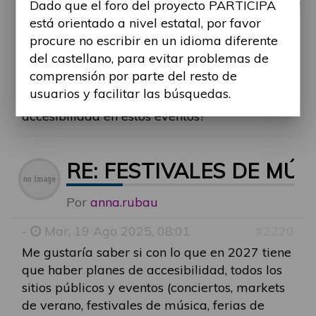
https://www.primaverasound.com/es/barce
Dado que el foro del proyecto PARTICIPA
... ticket-pmr
está orientado a nivel estatal, por favor
procure no escribir en un idioma diferente
Espero que te sirvan como punto de partida.
del castellano, para evitar problemas de
Dicho esto, ¿alguien del foro que haya
comprensión por parte del resto de
asistido podría compartir su experiencia de
usuarios y facilitar las búsquedas.
primera mano sobre cómo es realmente la
accesibilidad en estos eventos?
RE: FESTIVALES DE MÚ
Por
anna.rubau
-
Mar, 19 Ago 2025, 08:01
#2220
Me gustaría saber si con lo que en 2027 tiene
que haber planes de accesibilidad, todos los
sitios públicos y eventos (conciertos, markets
de verano, festivales de música, ferias de