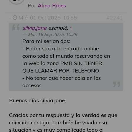
Por
Alina Ribes
-
Mié, 01 Oct 2025, 10:55
#2241
silvia.jane
escribió:
↑
Mar, 16 Sep 2025, 10:29
Para mi serian dos:
- Poder sacar la entrada online
como todo el mundo reservando en
la web la zona PMR SIN TENER
QUE LLAMAR POR TELÉFONO,
- No tener que hacer cola en los
accesos.
Buenos días silvia.jane,
Gracias por tu respuesta y la verdad es que
coincido contigo. También he vivido esa
situación y es muy complicado todo el