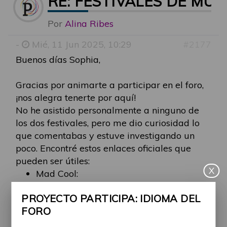
RE: FESTIVALES DE MÚ
Por
Alina Ribes
-
Mié, 11 Jun 2025, 10:29
#2177
Buenos días Sophia,
Gracias por animarte a participar en el foro,
¡nos alegra tenerte por aquí!
No he asistido personalmente a ninguno de
los dos festivales, pero me dio curiosidad lo
que comentabas y estuve investigando un
poco. Encontré estos enlaces oficiales que
pueden ser útiles:
X
Mad Cool:
https://madcoolfestival.es/pages/faqs.php?
PROYECTO PARTICIPA: IDIOMA DEL
lang=es
FORO
Primavera Sound: