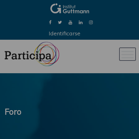
Identificarse
Naveg
de
palan
Foro