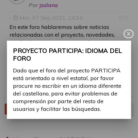
Por
jsolana
-
Mar, 07 Sep 2021, 14:24
#75
En este foro hablaremos sobre noticias
X
relacionadas con el proyecto, novedades,
resultados, entre otros contenidos, para
fomentar la discusión en temas del proyecto
PROYECTO PARTICIPA: IDIOMA DEL
en general.
FORO
Dado que el foro del proyecto PARTICIPA
Os animamos a participar comentando
está orientado a nivel estatal, por favor
vuestras inquietudes sobre temas generales
procure no escribir en un idioma diferente
del proyecto.
del castellano, para evitar problemas de
comprensión por parte del resto de
usuarios y facilitar las búsquedas.
Tema cerrado
Página
1
de
1
1 mensaje