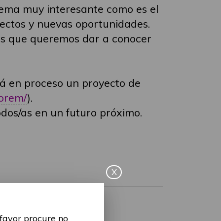
tema muy interesante como es el
ectos y nuevas oportunidades.
des que queremos dar a conocer
tá en proceso un proyecto de
lorem/
).
dos/as en un futuro próximo.
X
 favor procure no