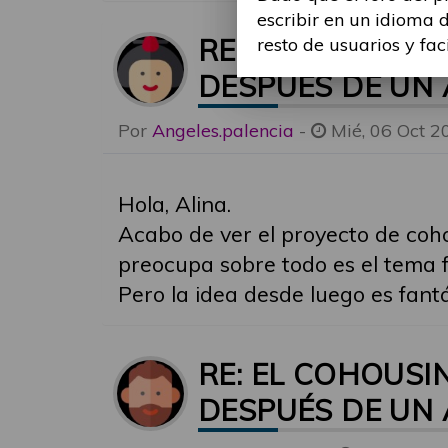
escribir en un idioma 
RE: EL COHOUSI
resto de usuarios y fac
DESPUÉS DE UN
Por
Angeles.palencia
-
Mié, 06 Oct 2
Hola, Alina.
Acabo de ver el proyecto de coho
preocupa sobre todo es el tema f
Pero la idea desde luego es fan
RE: EL COHOUSI
DESPUÉS DE UN