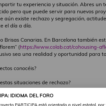
artir tu experiencia y situación. Abres un 
ido pero que puede servir para nuevos proy
ue aún existe rechazo y segregación, actitu
el día a día.
to Brisas Canarias. En Barcelona también es
lorem” (
https://www.colab.cat/cohousing-af
usivo sea una realidad y oportunidad para to
ectos conocéis?
stas situaciones de rechazo?
PA: IDIOMA DEL FORO
royecto PARTICIPA está orientado a nivel estatal, por