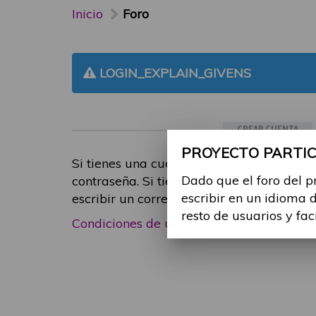
Inicio
Foro
LOGIN_EXPLAIN_GIVENS
CREAR CUENTA
PROYECTO PARTICI
Si tienes una cuenta de participante, inic
Dado que el foro del p
contraseña. Si tienes cualquier problema
escribir en un idioma 
escribir un correo electrónico a
foropart
resto de usuarios y fac
Condiciones de uso
|
Política de privacid