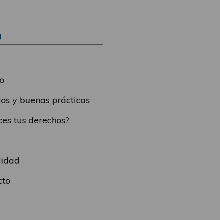
Ú
o
os y buenas prácticas
es tus derechos?
lidad
cto