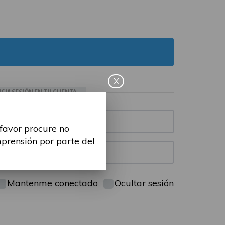
X
ICIA SESIÓN EN TU CUENTA
 favor procure no
mprensión por parte del
Mantenme conectado
Ocultar sesión