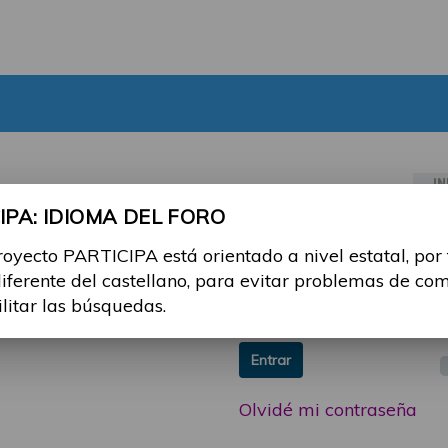
IN
PA: IDIOMA DEL FORO
ia sesión con tu email y
Email:
royecto PARTICIPA está orientado a nivel estatal, por
 o consulta, puedes
diferente del castellano, para evitar problemas de co
icipa@guttmann.com
Contraseña:
ilitar las búsquedas.
ad
Entrar
Olvidé mi contraseña