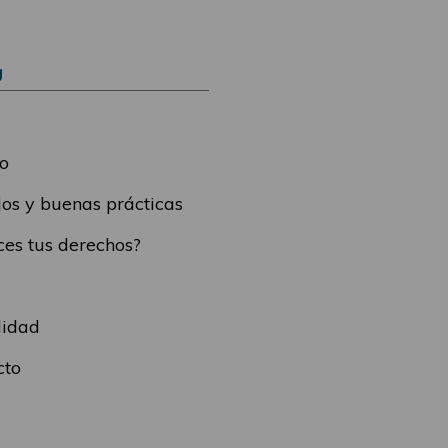
Ú
o
os y buenas prácticas
es tus derechos?
lidad
cto