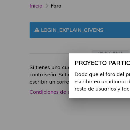
Inicio
Foro
LOGIN_EXPLAIN_GIVENS
CREAR CUENTA
PROYECTO PARTICI
Si tienes una cuenta de participante, inic
Dado que el foro del p
contraseña. Si tienes cualquier problema
escribir en un idioma 
escribir un correo electrónico a
foropart
resto de usuarios y fac
Condiciones de uso
|
Política de privacid