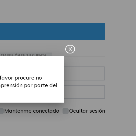
X
ICIA SESIÓN EN TU CUENTA
 favor procure no
mprensión por parte del
Mantenme conectado
Ocultar sesión