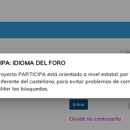
IN
PA: IDIOMA DEL FORO
ia sesión con tu email y
Email:
royecto PARTICIPA está orientado a nivel estatal, por
 o consulta, puedes
diferente del castellano, para evitar problemas de co
icipa@guttmann.com
Contraseña:
ilitar las búsquedas.
ad
Entrar
Olvidé mi contraseña