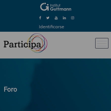
Identificarse
Naveg
de
palan
Foro