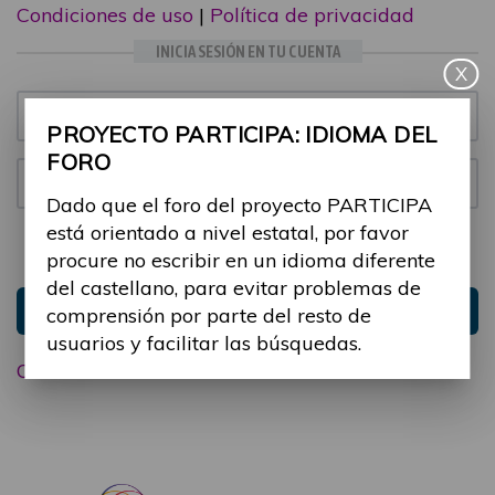
Condiciones de uso
|
Política de privacidad
INICIA SESIÓN EN TU CUENTA
X
Email:
PROYECTO PARTICIPA: IDIOMA DEL
FORO
Contraseña:
Dado que el foro del proyecto PARTICIPA
está orientado a nivel estatal, por favor
Mantenme conectado
Ocultar sesión
procure no escribir en un idioma diferente
del castellano, para evitar problemas de
Entrar
comprensión por parte del resto de
usuarios y facilitar las búsquedas.
Olvidé mi contraseña