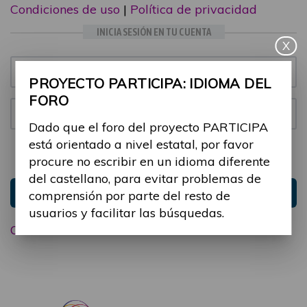
Condiciones de uso
|
Política de privacidad
INICIA SESIÓN EN TU CUENTA
X
Email:
PROYECTO PARTICIPA: IDIOMA DEL
FORO
Contraseña:
Dado que el foro del proyecto PARTICIPA
está orientado a nivel estatal, por favor
Mantenme conectado
Ocultar sesión
procure no escribir en un idioma diferente
del castellano, para evitar problemas de
Entrar
comprensión por parte del resto de
usuarios y facilitar las búsquedas.
Olvidé mi contraseña