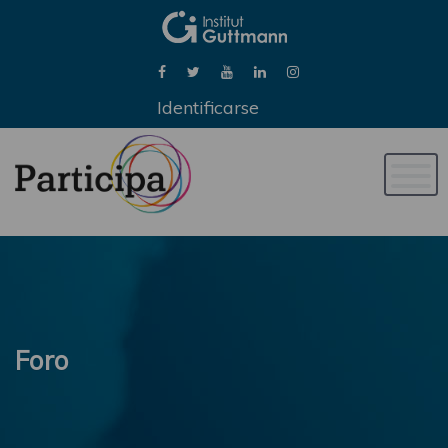
Identificarse
Naveg
de
palan
Foro