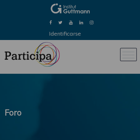
Identificarse
Naveg
de
palan
Foro