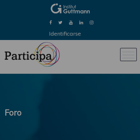
Identificarse
Naveg
de
palan
Foro