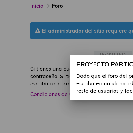
Inicio
Foro
El administrador del sitio requiere qu
CREAR CUENTA
PROYECTO PARTICI
Si tienes una cuenta de participante, inic
Dado que el foro del p
contraseña. Si tienes cualquier problema
escribir en un idioma 
escribir un correo electrónico a
foropart
resto de usuarios y fac
Condiciones de uso
|
Política de privacid