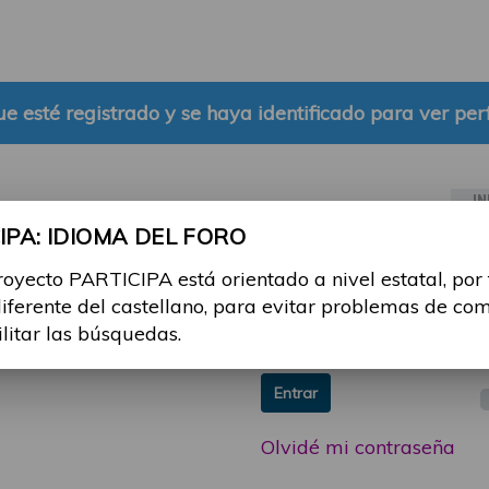
e esté registrado y se haya identificado para ver perf
IN
PA: IDIOMA DEL FORO
ia sesión con tu email y
Email:
royecto PARTICIPA está orientado a nivel estatal, por
 o consulta, puedes
diferente del castellano, para evitar problemas de co
icipa@guttmann.com
Contraseña:
ilitar las búsquedas.
ad
Entrar
Olvidé mi contraseña