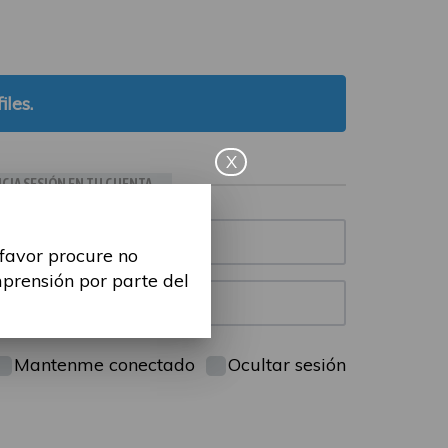
iles.
X
ICIA SESIÓN EN TU CUENTA
 favor procure no
mprensión por parte del
Mantenme conectado
Ocultar sesión