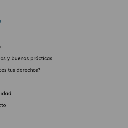
Ú
o
os y buenas prácticas
es tus derechos?
lidad
cto