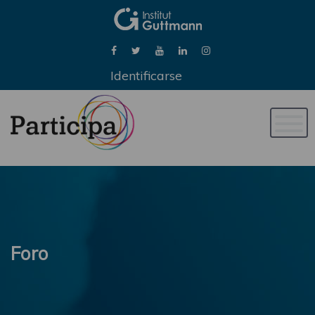
Identificarse
Naveg
de
palan
Foro