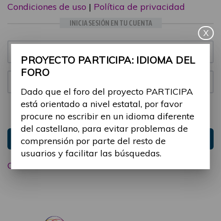
Condiciones de uso
|
Política de privacidad
INICIA SESIÓN EN TU CUENTA
X
Email:
PROYECTO PARTICIPA: IDIOMA DEL
FORO
Contraseña:
Dado que el foro del proyecto PARTICIPA
está orientado a nivel estatal, por favor
Mantenme conectado
Ocultar sesión
procure no escribir en un idioma diferente
del castellano, para evitar problemas de
Entrar
comprensión por parte del resto de
usuarios y facilitar las búsquedas.
Olvidé mi contraseña