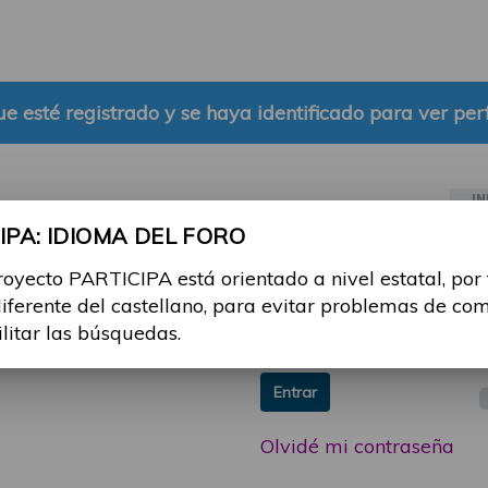
e esté registrado y se haya identificado para ver perf
IN
PA: IDIOMA DEL FORO
ia sesión con tu email y
Email:
royecto PARTICIPA está orientado a nivel estatal, por
 o consulta, puedes
diferente del castellano, para evitar problemas de co
icipa@guttmann.com
Contraseña:
ilitar las búsquedas.
ad
Entrar
Olvidé mi contraseña