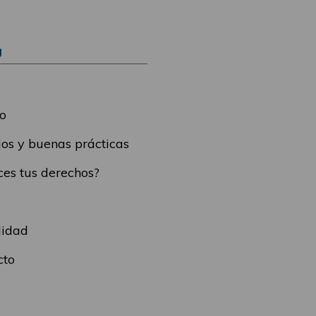
Ú
o
os y buenas prácticas
es tus derechos?
lidad
cto