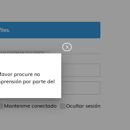
iles.
X
ICIA SESIÓN EN TU CUENTA
 favor procure no
mprensión por parte del
Mantenme conectado
Ocultar sesión