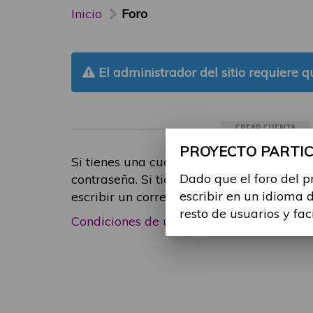
Inicio
Foro
El administrador del sitio requiere qu
CREAR CUENTA
PROYECTO PARTICI
Si tienes una cuenta de participante, inic
Dado que el foro del p
contraseña. Si tienes cualquier problema
escribir en un idioma 
escribir un correo electrónico a
foropart
resto de usuarios y fac
Condiciones de uso
|
Política de privacid