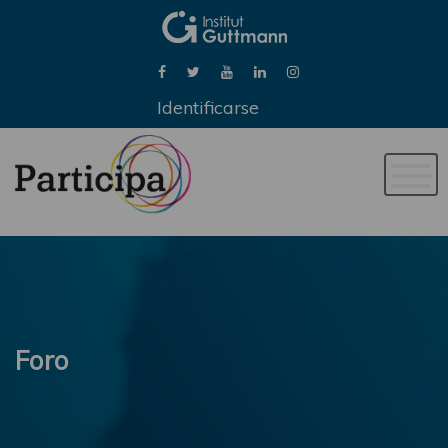
Identificarse
Naveg
de
palan
Foro