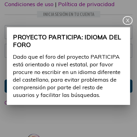
Condiciones de uso
|
Política de privacidad
INICIA SESIÓN EN TU CUENTA
X
Email:
PROYECTO PARTICIPA: IDIOMA DEL
FORO
Contraseña:
Dado que el foro del proyecto PARTICIPA
está orientado a nivel estatal, por favor
Mantenme conectado
Ocultar sesión
procure no escribir en un idioma diferente
del castellano, para evitar problemas de
Entrar
comprensión por parte del resto de
usuarios y facilitar las búsquedas.
Olvidé mi contraseña